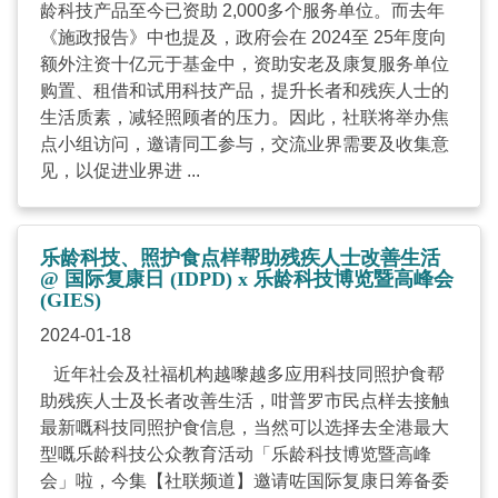
龄科技产品至今已资助 2,000多个服务单位。而去年
《施政报告》中也提及，政府会在 2024至 25年度向
额外注资十亿元于基金中，资助安老及康复服务单位
购置、租借和试用科技产品，提升长者和残疾人士的
生活质素，减轻照顾者的压力。因此，社联将举办焦
点小组访问，邀请同工参与，交流业界需要及收集意
见，以促进业界进 ...
乐龄科技、照护食点样帮助残疾人士改善生活
@ 国际复康日 (IDPD) x 乐龄科技博览暨高峰会
(GIES)
2024-01-18
近年社会及社福机构越嚟越多应用科技同照护食帮
助残疾人士及长者改善生活，咁普罗市民点样去接触
最新嘅科技同照护食信息，当然可以选择去全港最大
型嘅乐龄科技公众教育活动「乐龄科技博览暨高峰
会」啦，今集【社联频道】邀请咗国际复康日筹备委