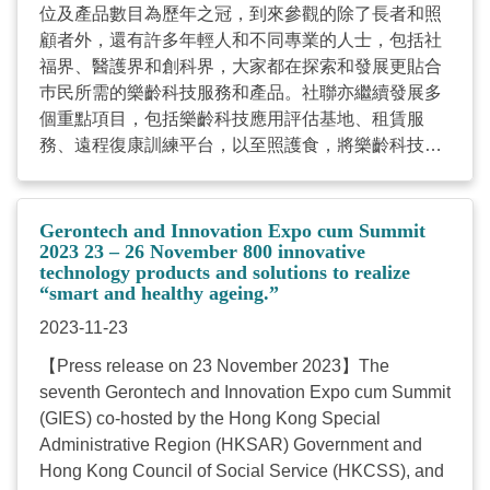
位及產品數目為歷年之冠，到來參觀的除了長者和照
下，應對人口老齡化的機遇與挑戰；及亞洲的智慧頤
顧者外，還有許多年輕人和不同專業的人士，包括社
養與優質生活。 再者，早前於10月19至20日圓滿舉
福界、醫護界和創科界，大家都在探索和發展更貼合
行的「網上高峰會」亦雲集近30位來自海內外的專才
巿民所需的樂齡科技服務和產品。社聯亦繼續發展多
探討全球樂齡科技的發展及應用。其中，主題演講嘉
個重點項目，包括樂齡科技應用評估基地、租賃服
賓加拿大 KinVillage 行政總裁及西門菲莎大學老年學
務、遠程復康訓練平台，以至照護食，將樂齡科技落
系客座教授 Dan Levitt表示在科技與創新時代下，業
地應用，致力改善巿民的生活質素。」 今屆博覽有超
界需要著眼於如何應用創新科技增值服務，應對高齡
過200個參展單位展出近800款來自本港和世界各地的
化社會。網上工作坊則聚焦人工智能、機械人及智能
樂齡科技產品及應用方案。再者，設有四大特色主題
家居等應用方案。 作為全港最大型的樂齡科技公眾教
Gerontech and Innovation Expo cum Summit
館，包括︰「智慧健康老齡化」、「遠程復康訓練平
2023 23 – 26 November 800 innovative
育活動，「樂齡科技博覽暨高峰會」不僅讓公眾體驗
technology products and solutions to realize
台」、「樂齡科技平台——應用評估體驗館」及「照
由創新科技塑造的智慧生活，以實踐居家安老和家居
“smart and healthy ageing.”
護食展覽館」，以至多個特色展區，包括「線上支援
復康，並透過作為平台連結各持份者，捉緊人口高齡
2023-11-23
服務」、「互動體驗區」、「樂齡及康復創科應用基
化帶來的機遇，共同推動社會持續發展。 社聯感謝創
金」、「招商局『e賃務』樂齡科技租賃網站」、
新科技署及招商局慈善基金會的贊助，以及社福機
【Press release on 23 November 2023】The
「賽馬會『a家』樂齡科技教育及租賃服務」、「北
構、專業組織，以至眾多參展商的支持，使「樂齡科
seventh Gerontech and Innovation Expo cum Summit
歐展團」及「日本展團」，全面展示樂齡科技如何融
技博覽暨高峰會」得以順利舉行。 ...
(GIES) co-hosted by the Hong Kong Special
入生活每個環節，促進長者、殘疾人士及照顧者的健
Administrative Region (HKSAR) Government and
康與福祉。 此外，「粵港澳大灣區智慧養老合作發
Hong Kong Council of Social Service (HKCSS), and
展」論壇及專題演講匯聚各行業領袖，探討如何建設