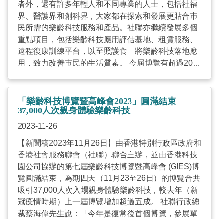
者外，還有許多年輕人和不同專業的人士，包括社福
教育活動，透過創新科技塑造智慧生活，實踐居家安
界、醫護界和創科界，大家都在探索和發展更貼合巿
老和家居復康，為有需要人士提供便利，提升生活質
民所需的樂齡科技服務和產品。社聯亦繼續發展多個
素，同時減輕照顧者的負擔。社聯將繼續作為平台連
重點項目，包括樂齡科技應用評估基地、租賃服務、
結各持份者，捉緊人口高齡化帶來的機遇，共同推動
遠程復康訓練平台，以至照護食，將樂齡科技落地應
社會持續發展。 文章刊於2023年11月29日《AM730–
用，致力改善巿民的生活質素。 今屆博覽有超過200
蔡海偉網誌》 ...
個參展單位展出近800款來自本港和世界各地的樂齡
科技產品及應用方案。再者，設有四大特色主題館，
包括︰「智慧健康老齡化」、「遠程復康訓練平
「樂齡科技博覽暨高峰會2023」圓滿結束
台」、「樂齡科技平台——應用評估體驗館」及「照
37,000人次親身體驗樂齡科技
護食展覽館」，以至多個特色展區，包括「線上支援
2023-11-26
服務」、「互動體驗區」、「樂齡及康復創科應用基
【新聞稿2023年11月26日】由香港特別行政區政府和
金」、「招商局『e賃務』樂齡科技租賃網站」、
香港社會服務聯會（社聯）聯合主辦，並由香港科技
「賽馬會『a家』樂齡科技教育及租賃服務」、「北
園公司協辦的第七屆樂齡科技博覽暨高峰會 (GIES)博
歐展團」及「日本展團」，全面展示樂齡科技如何融
覽圓滿結束，為期四天（11月23至26日）的博覽合共
入生活每個環節，促進長者、殘疾人士及照顧者的健
吸引37,000人次入場親身體驗樂齡科技，較去年（新
康與福祉。 此外，「粵港澳大灣區智慧養老合作發
冠疫情時期）上一屆博覽增加超過五成。 社聯行政總
展」論壇及專題演講匯聚各行業領袖，探討如何建設
裁蔡海偉先生說：「今年是復常後首個博覽，參展單
互聯互通、宜養宜居的粵港澳大灣區；在數字時代