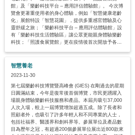
館」及「樂齡科技平台 – 應用評估體驗館」。 今次博
覽會更著重使用者的身心體驗，例如「智慧健康老齡
化」展館特設「智慧花園」，提供多重感官體驗及心
靈舒緩之旅；「樂齡科技平台 – 應用評估體驗館」設
有「樂齡科技生活體驗區」讓公眾更能親身體驗樂齡
科技；「照護食展覽館」更在疫情後首次開放予各參
展單位提供不同的照護食試食，令大家知道這些不是
「糊仔」那麼簡單，而是讓吞嚥困難的人士能夠享受
的美食體驗；在疫情後的新常態下，遠程服務成為新
智慧養老
趨勢，「遠程復康訓練平台」主題館模擬居家場景，
2023-11-30
展示服務使用者可運用安裝於家中的樂齡科技，與身
在機構單位的治療師互動。 ...
第七屆樂齡科技博覽暨高峰會 (GIES) 在剛過去的星期
日圓滿結束，今年是復常後首個博覽，市民更踴躍入
場親身體驗樂齡科技服務和產品。本屆共吸引37,000
人次入場，較上一屆博覽增加超過五成。除了長者和
照顧者外，也吸引了許多年輕人和不同專業的人士，
包括社福界、醫護界和創科界等。參展單位及產品數
目為歷年之冠，有超過200個參展單位展出近800款來