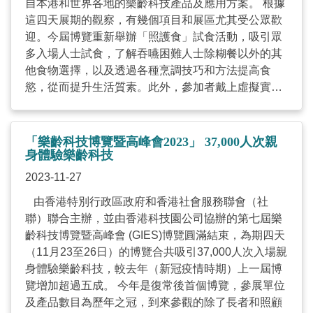
自本港和世界各地的樂齡科技產品及應用方案。 根據
這四天展期的觀察，有幾個項目和展區尤其受公眾歡
迎。今屆博覽重新舉辦「照護食」試食活動，吸引眾
多入場人士試食，了解吞嚥困難人士除糊餐以外的其
他食物選擇，以及透過各種烹調技巧和方法提高食
慾，從而提升生活質素。此外，參加者戴上虛擬實境
（VR）眼鏡體驗認知障礙之旅，了解認知障礙人士日
常生活的困難；還試用遠程復康訓練平台，讓患者可
以在家中與治療師溝通，足不出戶就能進行健康監
「樂齡科技博覽暨高峰會2023」 37,000人次親
測、認知及復康等訓練。 展品方面，沉浸式延展實境
身體驗樂齡科技
訓練系統吸引不少長者試玩，參加者手握紅櫻槍，與
2023-11-27
屏幕内身穿大戲服飾的虛擬對手對打，通過互動情節
由香港特別行政區政府和香港社會服務聯會（社
鼓勵使用者活動手腳，鍛鍊肌能，體驗另類的復康運
聯）聯合主辦，並由香港科技園公司協辦的第七屆樂
動。一些健康篩查及監測方案也很受歡迎，例如眼底
齡科技博覽暨高峰會 (GIES)博覽圓滿結束，為期四天
照相機，透過視網膜檢查分析系統生成初步篩查結
（11月23至26日）的博覽合共吸引37,000人次入場親
果，評估包括糖尿病視網膜病變、青光眼、黃斑病
身體驗樂齡科技，較去年（新冠疫情時期）上一屆博
變、動脈硬化、認知障礙症、心腦血管，甚至猝死等
覽增加超過五成。 今年是復常後首個博覽，參展單位
風險。 科技不斷進步，樂齡科技亦推陳出新，「樂齡
及產品數目為歷年之冠，到來參觀的除了長者和照顧
科技博覽暨高峰會」作為全港最大型的樂齡科技公眾