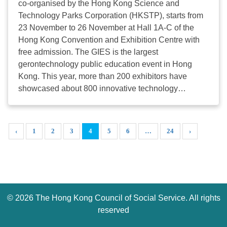
co-organised by the Hong Kong Science and
互聯互通、宜養宜居的粵港澳大灣區；在數字時代
Technology Parks Corporation (HKSTP), starts from
下，應對人口老齡化的機遇與挑戰；及亞洲的智慧頤
23 November to 26 November at Hall 1A-C of the
養與優質生活。 再者，早前於10月19至20日圓滿舉
Hong Kong Convention and Exhibition Centre with
行的「網上高峰會」亦雲集近30位來自海內外的專才
free admission. The GIES is the largest
探討全球樂齡科技的發展及應用。其中，主題演講嘉
gerontechnology public education event in Hong
賓加拿大 KinVillage 行政總裁及西門菲莎大學老年學
Kong. This year, more than 200 exhibitors have
系客座教授 Dan Levitt表示在科技與創新時代下，業
showcased about 800 innovative technology
界需要著眼於如何應用創新科技增值服務，應對高齡
products and application solutions from Hong Kong
化社會。網上工作坊則聚焦人工智能、機械人及智能
and worldwide, allowing the public to experience a
家居等應用方案。 作為全港最大型的樂齡科技公眾教
wide range of innovative technologies. Mr Chris Sun,
‹
1
2
3
4
5
6
…
24
›
育活動，「樂齡科技博覽暨高峰會」不僅讓公眾體驗
Secretary for Labour and Welfare, HKSAR, said at
由創新科技塑造的智慧生活，以實踐居家安老和家居
the opening ceremony that Hong Kong is facing an
復康，並透過作為平台連結各持份者，捉緊人口高齡
ageing population. Currently, one out of around 4.5
化帶來的機遇，共同推動社會持續發展。 社聯感謝創
persons is aged 65 or above; one in around 20
新科技署及招商局慈善基金會的贊助，以及社福機
residents is 80 years old or above. The ageing
構、專業組織，以至眾多參展商的支持，使「樂齡科
©
2026 The Hong Kong Council of Social Service. All rights
population brought forth challenges but also
技博覽暨高峰會」得以順利舉行。 下載博覽相片
opportunities. GIES has become the largest event
reserved
https://drive.google.com/drive/folders/1EtyHqnH-
promoting gerontechnology in the social welfare