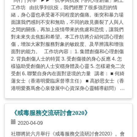
同行 | 共學 ►►「抗爭與抗疫下的心理創傷」網上
most affected, as ...
工作坊 由抗爭到抗疫，我們經歷了很多強烈的情
緒，身心靈也承受著不同程度的傷痛。衝突和暴力場
面讓我們感到不安和無助，不同的政見撕裂了人與人
之間的關係，再加上疫情帶來的焦慮和恐慌，讓我們
對未來失去焦點和希望。本工作坊將介紹何謂心理創
傷，增加大家對服務對象的敏銳度、及早辨識和增強
面對的能力。 工作坊內容： 1. 集體創傷和心理創傷
2. 背負創傷人士的特質 3. 受創傷後的身心反應 4. 怎
樣協助受創傷的人士安穩身體及心靈 5. 怎樣避免二次
受創 6. 聯繫自身內在面對逆境的力量 講者： ■ 何綺
蓮女士（香港明愛臨床督導主任） ■ 高妙思女士（香
港明愛賽馬會心泉發展中心資深身心靈輔導顧問） 按
此參閱講者簡歷 日期：2020年4月24日 (星期五) 時
間：下午2:00至5:00 地點：透過Zoom軟件於網上進
行 對象：社工、教師、教牧同工及輔導人員 名額：
《戒毒服務交流研討會2020》
40（先到先得，額滿即止） 費用：全免 報名：網上
2020-04-09
報名（成功登記人士將收到附有登入資料的電郵通
知） 查詢：
karlie.tang@hkcss.org.hk
（鄧小姐）
社聯將於六月舉行《戒毒服務交流研討會2020》。會