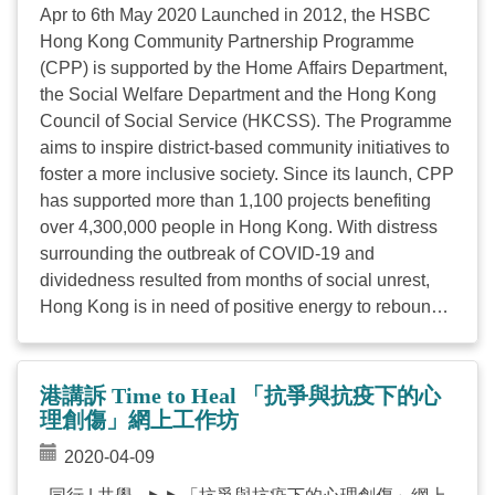
Apr to 6th May 2020 Launched in 2012, the HSBC
Hong Kong Community Partnership Programme
(CPP) is supported by the Home Affairs Department,
the Social Welfare Department and the Hong Kong
Council of Social Service (HKCSS). The Programme
aims to inspire district-based community initiatives to
foster a more inclusive society. Since its launch, CPP
has supported more than 1,100 projects benefiting
over 4,300,000 people in Hong Kong. With distress
surrounding the outbreak of COVID-19 and
dividedness resulted from months of social unrest,
Hong Kong is in need of positive energy to rebound
from this trough. The programme press ahead with a
new theme, “Support Hong Kong! ” with a double
funding HKD36 million is being allocated. Each
港講訴 Time to Heal 「抗爭與抗疫下的心
project will range from HKD200,000 to HKD700,000,
理創傷」網上工作坊
extended 40% higher for the grant amount ceiling, in
2020-04-09
order to drive district-based initiatives to address the
immediate needs of those disadvantaged groups