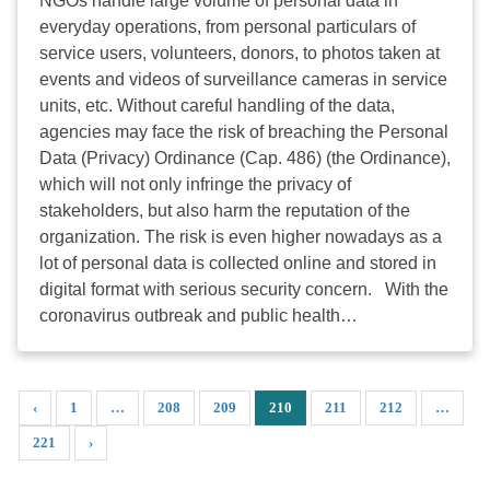
NGOs handle large volume of personal data in
(家庭及社區) 鄺穎欣女士聯絡。多謝垂注。 附件：
everyday operations, from personal particulars of
(1) 研討會報名表 (2) 研討會流程 ...
service users, volunteers, donors, to photos taken at
events and videos of surveillance cameras in service
units, etc. Without careful handling of the data,
agencies may face the risk of breaching the Personal
Data (Privacy) Ordinance (Cap. 486) (the Ordinance),
which will not only infringe the privacy of
stakeholders, but also harm the reputation of the
organization. The risk is even higher nowadays as a
lot of personal data is collected online and stored in
digital format with serious security concern. With the
coronavirus outbreak and public health
recommendations of physical distancing, working
from home and the use of digital communications
tools have become a new normal. Under such
‹
1
…
208
209
210
211
212
…
circumstance, has your organisation put in place
221
›
personal data protection guidelines and protocols to
guard against the risks of possible breach of the