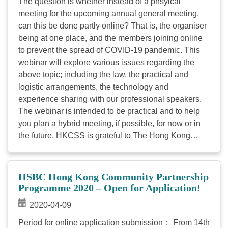
The question is whether instead of a phsyical
meeting for the upcoming annual general meeting,
can this be done partly online? That is, the organiser
being at one place, and the members joining online
to prevent the spread of COVID-19 pandemic. This
webinar will explore various issues regarding the
above topic; including the law, the practical and
logistic arrangements, the technology and
experience sharing with our professional speakers.
The webinar is intended to be practical and to help
you plan a hybrid meeting, if possible, for now or in
the future. HKCSS is grateful to The Hong Kong
Institute of Chartered Secretaries (HKICS) and Tricor
Group for their expert knowledge and contribution to
the discussion. Event details: Date: 29 April 2020
HSBC Hong Kong Community Partnership
(Wednesday) Time: 4:00pm - 5:30pm Speakers: Mrs
Programme 2020 – Open for Application!
April Chan FCIS FCS, Past President and Chairman
2020-04-09
of Technical Consultation Panel, HKICS Mr Mohan
Datwani FCIS FCS (PE), ...
Period for online application submission： From 14th