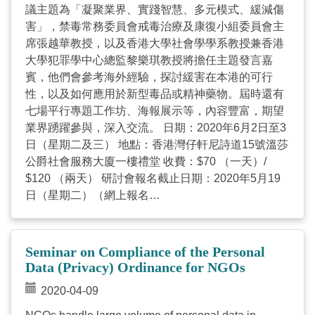
■■ 備註■■ 1. 工作坊當日，請參加者預備一件能夠安
議主題為「凝聚業界、實踐智慧、多元模式、緩減傷
穩心靈及帶給你力量的物件與大家分享。 2. 工作坊期
害」，禁毒常務委員會戒毒治療及康復小組委員會主
間，請勿錄影、錄音或拍攝。 3. 參加者請於工作坊進
席張越華教授，以及香港大學社會學學系教授兼香港
行期間打開鏡頭，以促進與主持人及其他參加者之互
大學犯罪學中心總監黎樂琪教授將擔任主題發言嘉
動。 香港社會服務聯會 -「港講訴 Time to Heal」
賓，他們會參考海外經驗，探討緩害在本港的可行
計劃 香港社會服務聯會「港講訴 Time to Heal」計
性，以及如何應用於新型毒品或精神藥物。屆時還有
劃，以「同行．共學．療癒」為題，希望與社群同行
七場平行專題工作坊、海報展示等，內容豐富，期望
面對世局轉變，連結人才和資源回應社會需要，處理
業界踴躍參與，深入交流。 日期：2020年6月2日至3
心理、精神創傷，築起一個促進家庭及社會對話的空
日（星期二及三） 地點：香港灣仔軒尼詩道15號溫莎
間。 計劃提供不同心理情緒支援服務，支援在 #社
公爵社會服務大廈一樓禮堂 收費：$70 （一天）/
會運動 及 #新型肺炎疫情 下心理及精神受創的人。
$120 （兩天） 研討會報名截止日期：2020年5月19
► 計劃詳情 ►► www.timetoheal.org.hk 電
日（星期二）（網上報名
話/whatsapp: +852 90102980 | 星期一至五上午10時
https://forms.gle/eEEWtphiRwzRvxif7 或填妥報名
至晚上8時 電郵:
timetoheal@hkcss.org.hk
|
表） 註：因應新型冠狀病毒情況，如疫情未有改善，
Facebook ...
活動將會改為以網上形式進行，有關公佈將於5月19
Seminar on Compliance of the Personal
日（星期二）或以前發出。 如有查詢，請致電 3611-
Data (Privacy) Ordinance for NGOs
2295 或電郵
eva.lam@hkcss.org.hk
與本會項目助理
2020-04-09
(家庭及社區)林蔓芝女士聯絡；亦可致電 2876-2421
或電郵
vivian.kwong@hkcss.org.hk
與本會項目經理