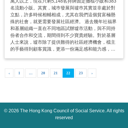
萬人以上，現在只剩5,148名持牌固定攤檔小販和383
名流動小販。其實，城巿發展與墟巿其實並非處於對
立點，許多時候相輔相成，尤其在我們這個貧富極懸
殊的社會，就更需要發展社區經濟。 過去幾年社福界
和基層組織一直在不同地區試辦墟市活動，與不同持
份者合作和交流，期間得到不少寶貴經驗。對於基層
人士來說，墟市除了提供難得的社區經濟機會，檔主
的手藝得到顧客賞識，更添一份滿足感和能力感，故
墟市具有獨特的意義和社會效果。 不過，現代墟巿要
辦得成功也有一些關鍵元素，例如選擇地點及需要突
破一些法例關卡，以至要懂得巿務操作竅門。因此，
‹
1
…
20
21
22
23
›
我們向基層檔主及機構同工進行營墟培訓，了解墟市
發展及相關政策(例如小販牌照申請及食物安全等)、
墟市主辦者及攤檔經營者的角色、權利與責任，以及
學習提升產品設計和街頭市場學等。 由今年9月至
2020年1月全港各區會進行12個社區墟市，其中這個
©
2026 The Hong Kong Council of Social Service. All rights
星期日（10月6日）將會在西貢海濱舉行，當日有乾
貨、有機蔬菜、布藝、皮革手作、自家製天然美容品
reserved
及貓狗用品等攤檔、街道遊戲及工作坊等。這次社區