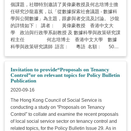
個課題，社聯特別邀請了黃偉豪教授及何志培博士擔
「抖吓氣」》討論工具表 《與照顧者「抖吓氣」》討
任研究沙龍嘉賓，以「從數據探索社會議題 - 數據科
論工具表指南 《與照顧者「抖吓氣」》商討日－服務
學與公開數據」為主題，跟參與者交流及討論。 沙龍
使用者參加者表格 ...
的詳情如下： 講者： 黃偉豪教授 香港中文大
學 政治與行政學系副教授 及 數據科學與政策研究課
程主任 何志培博士 香港中文大學 數據
科學與政策研究講師 語言﹕ 粵語 名額﹕ 50人
日期： 2020年12月17日（星期四） 時間：
14:30 - 16:30 模式： 網上Zoom進行 (附上活動流
程供參考) 如有意參加，請於12月14日或之前於網上
Invitation to provide“Proposals on Tenancy
報名。若有任何查詢，歡迎致電2864-2906或電郵至
Control”or on relevant topics for Policy Bulletin
Publication
edith.yim@hkcss.org.hk
與嚴祉琦小姐聯絡。 ...
2020-09-16
The Hong Kong Council of Social Service is
conducting a study on “Proposals on Tenancy
Control” to collate and examine the recent proposals
of local social service sector on tenancy control and
related topics, for the Policy Bulletin Issue 29. As in