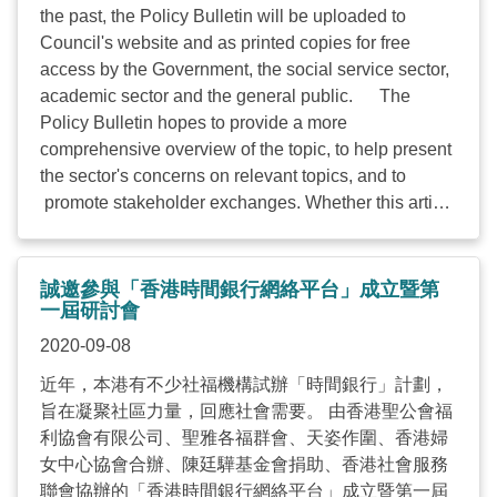
the past, the Policy Bulletin will be uploaded to
Council's website and as printed copies for free
access by the Government, the social service sector,
academic sector and the general public. The
Policy Bulletin hopes to provide a more
comprehensive overview of the topic, to help present
the sector's concerns on relevant topics, and to
promote stakeholder exchanges. Whether this article
can be completed comprehensively and successfully
depends on the support of agency members. You are
cordially invited to provide the latest proposals
誠邀參與「香港時間銀行網絡平台」成立暨第
conducted by your agency on “Tenancy Control”. It
一屆研討會
would be highly appreciated if your agency can
2020-09-08
complete the downloaded form and return it to the
近年，本港有不少社福機構試辦「時間銀行」計劃，
Council on or before 7 October 2020
旨在凝聚社區力量，回應社會需要。 由香港聖公會福
(Wednesday) through e-mail
利協會有限公司、聖雅各福群會、天姿作圍、香港婦
(
natalie.yau@hkcss.org.hk
) or fax (2864 2999).
女中心協會合辦、陳廷驊基金會捐助、香港社會服務
Meanwhile, to promote exchanges between co-
聯會協辦的「香港時間銀行網絡平台」成立暨第一屆
workers in the sector who concerned about Tenancy