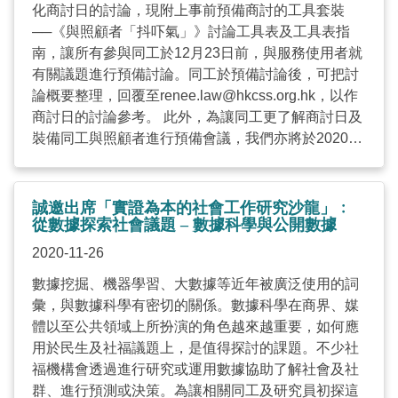
化商討日的討論，現附上事前預備商討的工具套裝
──《與照顧者「抖吓氣」》討論工具表及工具表指
南，讓所有參與同工於12月23日前，與服務使用者就
有關議題進行預備討論。同工於預備討論後，可把討
論概要整理，回覆至
renee.law@hkcss.org.hk
，以作
商討日的討論參考。 此外，為讓同工更了解商討日及
裝備同工與照顧者進行預備會議，我們亦將於2020年
12月11日舉行《與照顧者「抖吓氣」》討論工具簡介
會，屆時將會簡介商討日的流程，並介紹討論工具的
使用方法。詳情如下： 討論工具簡介會 商討日 日期
誠邀出席「實證為本的社會工作研究沙龍」﹕
2020年12月11日（星期五） 2020年12月30日（星期
從數據探索社會議題 – 數據科學與公開數據
三） 時間 下午2時至3時30分 下午2時至4時30分 對象
2020-11-26
業界同工 業界同工及服務使用者 形式 Zoom線上會議
數據挖掘、機器學習、大數據等近年被廣泛使用的詞
Zoom線上會議 截止報名日期 2020年12月9日（星期
彙，與數據科學有密切的關係。數據科學在商界、媒
三）下午5時或之前 2020年12月21日（星期一）下午
體以至公共領域上所扮演的角色越來越重要，如何應
5時或之前（有興趣的同工請於網上登記，而服務使
用於民生及社福議題上，是值得探討的課題。不少社
用者的參加者名單請電郵至
福機構會透過進行研究或運用數據協助了解社會及社
renee.law@hkcss.org.hk
） 如有任何查詢，歡迎致
群、進行預測或決策。為讓相關同工及研究員初探這
電2876 2425與羅女士聯絡。 附件 通告 《與照顧者