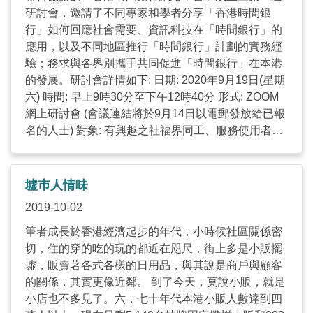
研討會，邀請了不同專家和學者分享「香港時間銀
Control, we invited you to provide the contact
行」如何回應社會需要、資訊科技在「時間銀行」的
person’s name and contact details in the attached
應用，以及不同地區推行「時間銀行」計劃的實務經
form for future contact. ...
驗；務求與各界別攜手共同促進「時間銀行」在本港
的發展。研討會詳情如下: 日期: 2020年9月19日(星期
六) 時間: 早上9時30分至下午12時40分 形式: ZOOM
網上研討會 (會議連結將於9月14日以電郵發放給已報
名的人士) 對象: 有興趣之社福界同工、服務使用者、
學生、基金會或創科團體 語言: 粵語 報名: 按此連結
截止報名日期: 2020年9月13日 如欲查詢，請致電
2702 9897或電郵至
yschan@skhwc.org.hk
聯絡香港
墟巿人情味
聖公會將軍澳安老服務大樓陳雨珊姑娘。 ...
2019-10-02
筆者成長於香港經濟起步的年代，小時候社區關係密
切，住的穿的吃的玩的都近在咫尺，街上多是小販擺
墟，販賣著各式各樣的日用品，與其說是商戶與顧客
的關係，其實更像近鄰。 到了今天，莫說小販，就是
小店也不多見了。六，七十年代本港小販人數達到四