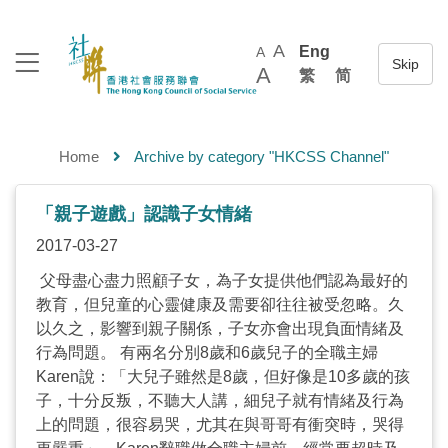
A
Eng
A
A
繁
简
Home
Archive by category "HKCSS Channel"
「親子遊戲」認識子女情緒
2017-03-27
父母盡心盡力照顧子女，為子女提供他們認為最好的
教育，但兒童的心靈健康及需要卻往往被受忽略。久
以久之，影響到親子關係，子女亦會出現負面情緒及
行為問題。 有兩名分別8歲和6歲兒子的全職主婦
Karen說：「大兒子雖然是8歲，但好像是10多歲的孩
子，十分反叛，不聽大人講，細兒子就有情緒及行為
上的問題，很容易哭，尤其在與哥哥有衝突時，哭得