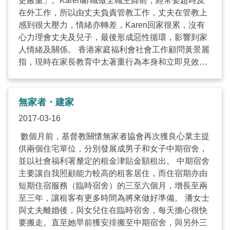
更嚴重」。Karen辭職做全職主婦前，經常要超時及
在外工作，所以由丈夫負責管教工作，丈夫在管教上
感到很大壓力，情緒亦轉差，Karen回家很累，沒有
心力理會丈夫及兒子，最後形成惡性循環，影響到家
人情緒及關係。 香港家庭福利會社會工作顧問黃景麗
指，現時在家長教育中太著重行為本身和立即見效，
不過人與人的相處沒有「即食麵」，父母要了解小朋
友，取得子女信任，一點一滴累積親子關係。因此，
香港家庭福利會推出「親子遊戲輔導計劃」，期望透
無家者・建家
過親子遊戲方式，讓家長成為孩子的輔導員，協助子
2017-03-16
女克服並預防各種情緒及行為問題，建立健康品格，
同時改善親子關係。計劃經理陸月惠表示，除了家長
數個月前，基督教關懷無家者協會再次獲良心業主提
於課堂學習理論外，回家後需與孩子開展特別遊戲時
供兩個住宅單位，分別發展成男子和女子中期宿舍，
間，並拍一些短片帶回在堂上分享與孩子互動的過
並以社會福利署釐定的租金津貼金額租出。 中期宿舍
程，讓其他家長互相借鏡，學習如何從遊戲中增加子
主要讓自我照顧能力較高的租客居住，而住宿期亦由
女的自尊及自信，或是發洩出一些情緒。 Karen參與
短期住宿服務（臨時宿舍）的三至六個月，增長至兩
計劃後，更了解兒子的需要，知道如何處理兒子的不
至三年，讓租客有更多時間為將來做好準備。 潘女士
安情緒，例如：細兒子早上起床時經常哭，從前她會
與丈夫離婚後，與女兒住在臨時宿舍，每天擔心很快
叫兒子不要哭，要趕時間及催促他，但上了親子遊戲
要搬走。直至她早前獲安排搬至中期宿舍，與另外三