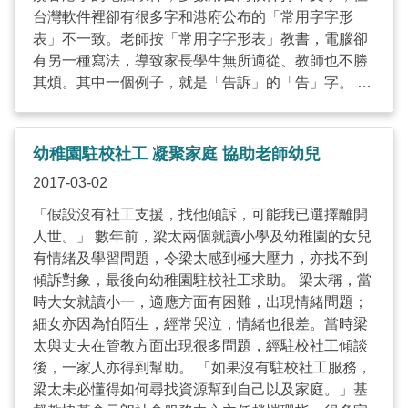
台灣軟件裡卻有很多字和港府公布的「常用字字形
表」不一致。老師按「常用字字形表」教書，電腦卻
有另一種寫法，導致家長學生無所適從、教師也不勝
其煩。其中一個例子，就是「告訴」的「告」字。 有
份參與香港造字的退休長者鄭國雄解釋，「告」字台
灣用倉頡是「竹土口」，但正確寫法應該是「竹手
口」。因為古時皇帝祭祀時，是用牛做祭品，用口向
幼稚園駐校社工 凝聚家庭 協助老師幼兒
天告。這是象形文字，所以是上牛下口，「無理由找
2017-03-02
一堆泥土向天告，講不通。」 自從「自由香港字型」
於去年底公開讓市民下載後，教與學就更統一。鄭國
「假設沒有社工支援，找他傾訴，可能我已選擇離開
雄以往也經常參與青少年義務工作，今次「自己的字
人世。」 數年前，梁太兩個就讀小學及幼稚園的女兒
自己造」，他說希望在退休後的人生下半場，不浪費
有情緒及學習問題，令梁太感到極大壓力，亦找不到
時間去吃喝玩樂，而是能貢獻社會。「在這過程裡，
傾訴對象，最後向幼稚園駐校社工求助。 梁太稱，當
我們不是造字，而是影響社會重新去認識自己的文
時大女就讀小一，適應方面有困難，出現情緒問題；
化。文字是地方文化的根，你連根都做不好，根基都
細女亦因為怕陌生，經常哭泣，情緒也很差。當時梁
做不好，還說什麼呢？」 梁敬文則說，現時很多退休
太與丈夫在管教方面出現很多問題，經駐校社工傾談
長者並非目不識丁，相反他們在社會貢獻多年，只是
後，一家人亦得到幫助。 「如果沒有駐校社工服務，
在目前的退休制度下他們需要退下來。但退下來並不
梁太未必懂得如何尋找資源幫到自己以及家庭。」基