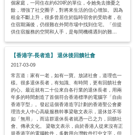
後，原來他們的不良行為，例如他經常哭泣，其實背
個家庭，一同住在約620呎的單位，令她免去擔憂之
後是有些情緒及原因，原來他很倦或早上覺得冷，接
餘，增強了社交圈子，對將來生活的信心增加。 因為
著Karen 明白要學懂認同子女的感受，並指出為什麼
租金不斷上升，很多曾居住於臨時宿舍的受助者，在
不開心，不會責罵他為甚麼要哭，最後兒子知道媽媽
住宿期滿後，仍很難在外間市場中找到住宅。「但提
理解自己，便對著媽媽點頭，停止再哭。計劃令
供住宿服務的空間和人手，是每間機構遇到的難
Karen得益，發覺親子遊戲並不單單只有治療有用，
題。」基督教關懷無家者協會宿舍督導何偉圻指，協
而是在生活上也能實踐，現時兒子的確少哭了。 黃姑
會的策略是提升受助者的社交，並學懂理財，以籌備
娘期望透過計劃教育家長，讓他們要學習方式去了解
將來獨立生活。 香港社會服務聯會政策研究及倡議主
【香港字‧長者造】 退休後回饋社會
及接納子女，而子女亦願意和他們分享。這樣的話親
任何俊傑稱，這類社會房屋中介服務，在比利時非常
2017-03-09
子關係就能成為一個救生圈，協助子女成長，當將來
盛行，當地政府會資助社會服務機構或企業，提供包
子女遇到困難時，亦能夠承托得起。 ...
租服務，包括物業管理服務、協調租戶、以及家居維
常言道：家有一老，如有一寶。放諸社會，道理也一
修服務，鼓勵業主將空置單位租予有需要人士。 社聯
樣。很多退休長者，有知識、有時間，更有回饋社會
建議政府參考比利時經驗，透過關愛基金試點或直接
的心。最近就有二十位來自各行業的退休長者，用兩
恆常資助非政府機構或社企，將社會房屋中介服務放
年多的時間創造了首個符合香港標準的電腦字「自由
入房屋政策。其次，政府可以給予稅務優惠予良心業
香港字型」。發起這個香港造字計劃的香港聖公會麥
主。 ...
理浩夫人中心高級服務幹事梁敬文表示，退休並不等
如「無用」，而這群退休長者就憑一己之力，回饋社
會、傳承文化。 梁敬文表示，由於香港人從來沒有正
規香港字的電腦軟件，多數用台灣軟件打中文字，但