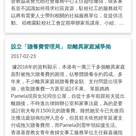
等如無用，反而他們有空餘時間，可以成為推動香港
督教協基會元朗社會服務中心主任趙愷珊指，很多家
發展的動力。香港造字計劃將來會招募更多義工，並
長並不認識如何尋求社區資源，駐校社工的服務就可
將字庫由現時的四千多個增加至二萬個香港字。 ...
以將有需要人士帶到相關的社福服務單位，並提供活
動。 幼稚園駐校社工會定期舉辦家長講座、小組、親
子活動等，教導家長與小朋友的相處方法。在社工指
導下，梁太改善了親子溝通方法，與現時就讀中一的
大女及小學的細女保持親密的溝通及親子關係。 「她
設立「贍養費管理局」 助離異家庭減爭拗
們以前做功課，好辛苦才能叫她們做，因為要大量抄
2017-02-23
寫，覺得困難。社工就教我要攬一下她們，向她說『
媽咪陪你做 ， 等你快點做完 』，以作鼓勵。」梁太
據2016年的資料顯示，本港有一萬三千多個離異家庭
表示，若用兇惡的語氣，只會令女兒愈來愈驚，不敢
面對被拖欠贍養費的困境，佔整體贍養令約四成。多
再向他人分享自己的內心世界。 幼稚園駐校社工除了
年來，不少離異家庭就贍養費金額、支付問題出現爭
提供親職教育及輔導服務，社工同時會協助特殊學習
拗，收取贍養費一方甚至追討不果。 單親媽媽
需要 (SEN)的幼童，與老師及家長合作，協助他們在
Pamela現與女兒同住公屋，自從十多年前跟前夫提出
學校及家庭的成長發展。趙愷珊指，社工會與老師討
離婚後，不時進出律師辦公室和家事法庭，為的是要
論小朋友的狀況，並會入班、觀課，以及提供支援，
追討前夫每月1500元的贍養費。雖然她至今已先後四
亦會向家長了解他在家的情況。接著，在學校會提供
次獲法庭頒佈扣押入息令，但其前夫依然經常延遲支
個別訓練，包括言語表達組織訓練，情緒、社交、專
付或拖欠贍養費用，而Pamela則需申領綜援生活。
注力訓練。 協基會期望，政府恆常資助全港幼稚園及
香港基督教女青年會婦女事工服務單位主任蘇嘉儀指