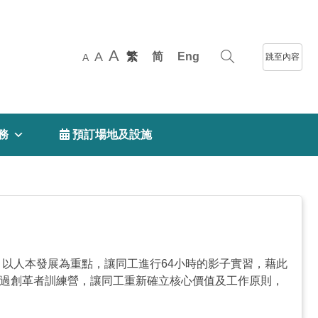
A
A
繁
简
Eng
跳至內容
A
務
 預訂場地及設施
，以人本發展為重點，讓同工進行64小時的影子實習，藉此
透過創革者訓練營，讓同工重新確立核心價值及工作原則，