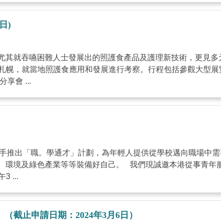
日)
尤其就吞嚥困難人士發展出的照護食產品及護理新技術，更見多
札幌，就當地照護食應用和發展進行考察。行程包括參觀大型展覽 Care
會 ...
社聯）攜手推出「職。學通才」計劃，為年輕人提供從學校邁向職場
、環境及綠色產業等等裝備好自己。 我們現誠邀本港從事青年
 ...
截止申請日期：2024年3月6日）