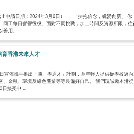
止申請日期：2024年3月6日） 「擁抱信念，蛻變創新」 
。同工每日營營役役、面對不同挑戰，加上時間及資源所限，往
及其他領域的同路人交流經驗，跨領域的網絡和資源也難以善用。 ...
培育香港未來人才
社聯）今日宣佈攜手推出「職。學通才」計劃，為年輕人提供從學校
空、金融、環境及綠色產業等等裝備好自己。 我們現誠邀本港
日接受申 ...