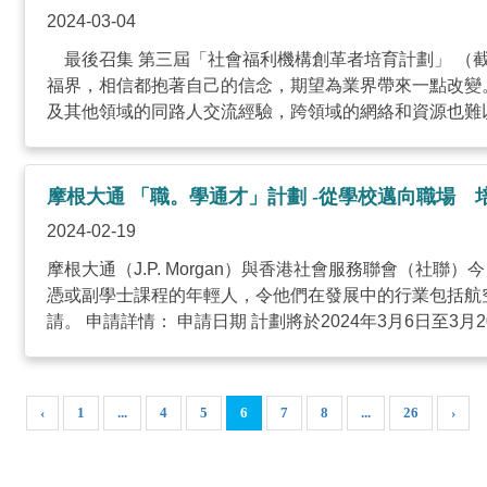
2024-03-04
最後召集 第三屆「社會福利機構創革者培育計劃」 （截
福界，相信都抱著自己的信念，期望為業界帶來一點改變
摩根大通 「職。學通才」計劃 -從學校邁向職場 
2024-02-19
摩根大通（J.P. Morgan）與香港社會服務聯會（
憑或副學士課程的年輕人，令他們在發展中的行業包括航
請。 申請詳情： 申請日期 計劃將於2024年3月6日至3月20
‹
1
...
4
5
6
7
8
...
26
›