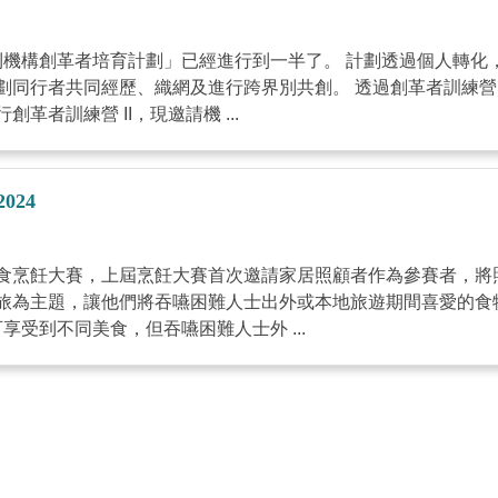
利機構創革者培育計劃」已經進行到一半了。 計劃透過個人轉化
劃同行者共同經歷、織網及進行跨界別共創。 透過創革者訓練
者訓練營 II，現邀請機 ...
24
食烹飪大賽，上屆烹飪大賽首次邀請家居照顧者作為參賽者，將
旅為主題，讓他們將吞嚥困難人士出外或本地旅遊期間喜愛的食
受到不同美食，但吞嚥困難人士外 ...