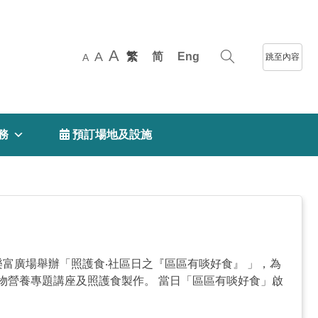
A
A
繁
简
Eng
跳至內容
A
務
 預訂場地及設施
樂富廣場舉辦「照護食‧社區日之『區區有啖好食』 」，為
物營養專題講座及照護食製作。 當日「區區有啖好食」啟