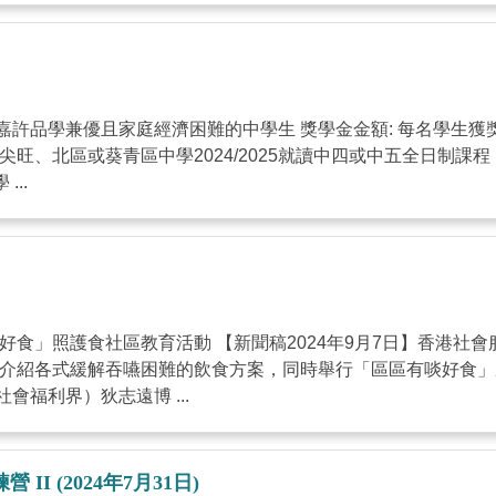
 旨在嘉許品學兼優且家庭經濟困難的中學生 獎學金金額: 每名學
旺、北區或葵青區中學2024/2025就讀中四或中五全日制課
..
食」照護食社區教育活動 【新聞稿2024年9月7日】香港社會服
眾介紹各式緩解吞嚥困難的飲食方案，同時舉行「區區有啖好食
福利界）狄志遠博 ...
 (2024年7月31日)