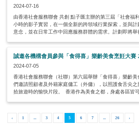
2024-07-16
由香港社會服務聯會 共創 點子匯主辦的第三屆「社會福
小時的影子實習，在一個全新的跨領域行業探索，並與計
意念，並在日常工作中回應服務群體的需求。計劃即將舉行創革
誠邀各機構會員參與「食得喜」樂齡美食烹飪大賽 20
2024-07-05
香港社會服務聯會（社聯）第六屆舉辦「食得喜」樂齡美
們邀請照顧者及外籍家庭傭工（外傭），以照護食舌尖之
拾旅遊時的愉快片段。 香港作為美食之都，身處各區皆可享
‹
1
...
3
4
5
6
7
...
26
›