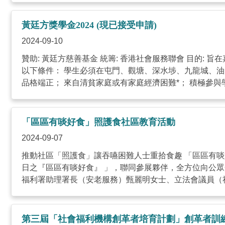
黃廷方獎學金2024 (現已接受申請)
2024-09-10
贊助: 黃廷方慈善基金 統籌: 香港社會服務聯會 目的:
以下條件： 學生必須在屯門、觀塘、深水埗、九龍城、油尖
品格端正； 來自清貧家庭或有家庭經濟困難*； 積極參與學 .
「區區有啖好食」照護食社區教育活動
2024-09-07
推動社區「照護食」讓吞嚥困難人士重拾食趣 「區區有啖好
日之『區區有啖好食』 」，聯同參展夥伴，全方位向公
福利署助理署長（安老服務）甄麗明女士、立法會議員（社會
第三屆「社會福利機構創革者培育計劃」創革者訓練營 II