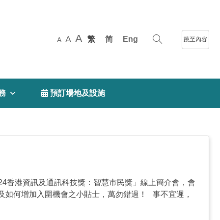
A
A
繁
简
Eng
跳至內容
A
務
 預訂場地及設施
2024香港資訊及通訊科技獎：智慧市民獎」線上簡介會️‍，會
及如何增加入圍機會之小貼士，萬勿錯過！ 事不宜遲，