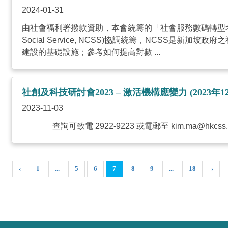
2024-01-31
由社會福利署撥款資助，本會統籌的「社會服務數碼轉型考察團」
Social Service, NCSS)協調統籌，NCS
建設的基礎設施；參考如何提高對數 ...
社創及科技研討會2023 – 激活機構應變力 (2023年1
2023-11-03
查詢可致電 2922-9223 或電郵至
kim.ma@hkcss.
‹
1
...
5
6
7
8
9
...
18
›