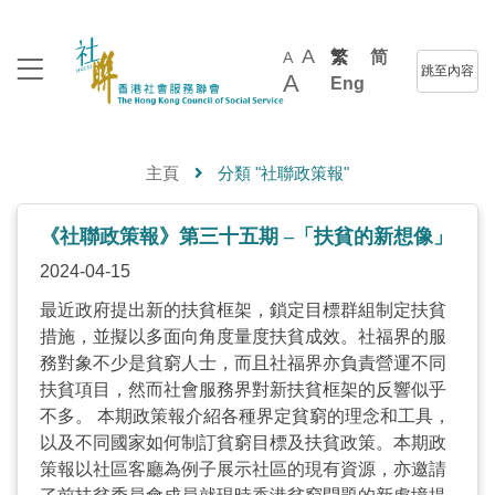
A
繁
简
A
跳至內容
A
Eng
主頁
分類 "社聯政策報"
《社聯政策報》第三十五期 –「扶貧的新想像」
2024-04-15
最近政府提出新的扶貧框架，鎖定目標群組制定扶貧
措施，並擬以多面向角度量度扶貧成效。社福界的服
務對象不少是貧窮人士，而且社福界亦負責營運不同
扶貧項目，然而社會服務界對新扶貧框架的反響似乎
不多。 本期政策報介紹各種界定貧窮的理念和工具，
以及不同國家如何制訂貧窮目標及扶貧政策。本期政
策報以社區客廳為例子展示社區的現有資源，亦邀請