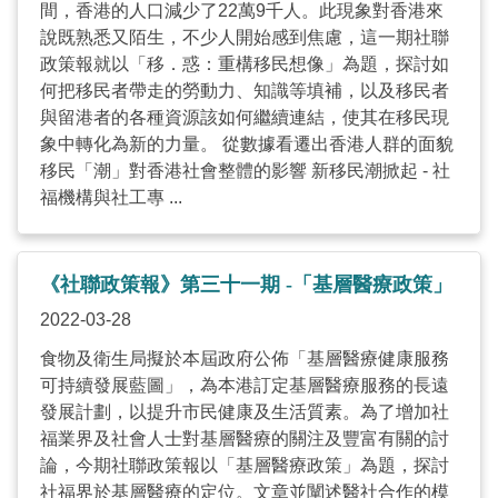
間，香港的人口減少了22萬9千人。此現象對香港來
說既熟悉又陌生，不少人開始感到焦慮，這一期社聯
政策報就以「移．惑：重構移民想像」為題，探討如
何把移民者帶走的勞動力、知識等填補，以及移民者
與留港者的各種資源該如何繼續連結，使其在移民現
象中轉化為新的力量。 從數據看遷出香港人群的面貌
移民「潮」對香港社會整體的影響 新移民潮掀起 - 社
福機構與社工專 ...
《社聯政策報》第三十一期 -「基層醫療政策」
2022-03-28
食物及衛生局擬於本屆政府公佈「基層醫療健康服務
可持續發展藍圖」，為本港訂定基層醫療服務的長遠
發展計劃，以提升市民健康及生活質素。為了增加社
福業界及社會人士對基層醫療的關注及豐富有關的討
論，今期社聯政策報以「基層醫療政策」為題，探討
社福界於基層醫療的定位。文章並闡述醫社合作的模