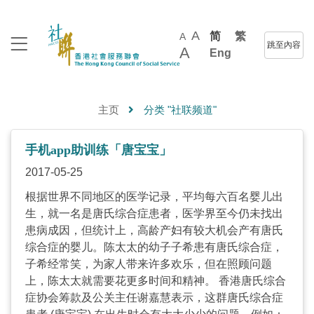
A
简
繁
A
跳至內容
A
Eng
主页
分类 "社联频道"
手机app助训练「唐宝宝」
2017-05-25
根据世界不同地区的医学记录，平均每六百名婴儿出
生，就一名是唐氏综合症患者，医学界至今仍未找出
患病成因，但统计上，高龄产妇有较大机会产有唐氏
综合症的婴儿。陈太太的幼子子希患有唐氏综合症，
子希经常笑，为家人带来许多欢乐，但在照顾问题
上，陈太太就需要花更多时间和精神。 香港唐氏综合
症协会筹款及公关主任谢嘉慧表示，这群唐氏综合症