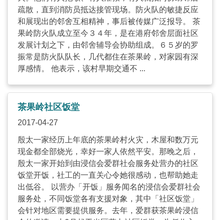
疏散，直到消防员抵达接管现场。防火队的敏捷反应
和展现出的邻舍互相精神，事后被传媒广泛报导。 茶
果岭防火队成立至今３４年，是在港府邻舍层面社区
发展计划之下，由邻舍辅导会协助组成。６５岁的罗
振常是防火队队长，几代都住在茶果岭，对家园有深
厚感情。 他表示，该村早期交通不 ...
茶果岭社区饭堂
2017-04-27
殷太一家经历上年底的茶果岭村火灾，木屋和数万元
现金都全部烧光，幸好一家人依然平安。那晚之后，
殷太一家开始到由浸信会爱群社会服务处营办的社区
饭堂开饭，社工的一直关心令她很感动，也帮助她走
出低谷。 以营办「开饭」服务闻名的浸信会爱群社会
服务处，不同饭堂各有支援对象，其中「社区饭堂」
会针对地区需要提供服务。去年，爱群获茶果岭浸信