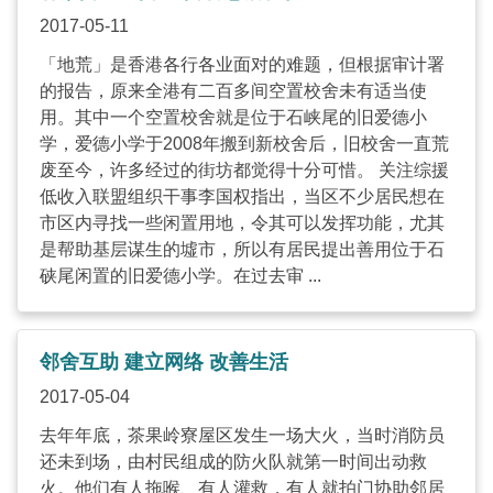
2017-05-11
「地荒」是香港各行各业面对的难题，但根据审计署
的报告，原来全港有二百多间空置校舍未有适当使
用。其中一个空置校舍就是位于石峡尾的旧爱德小
学，爱德小学于2008年搬到新校舍后，旧校舍一直荒
废至今，许多经过的街坊都觉得十分可惜。 关注综援
低收入联盟组织干事李国权指出，当区不少居民想在
市区内寻找一些闲置用地，令其可以发挥功能，尤其
是帮助基层谋生的墟市，所以有居民提出善用位于石
硖尾闲置的旧爱德小学。在过去审 ...
邻舍互助 建立网络 改善生活
2017-05-04
去年年底，茶果岭寮屋区发生一场大火，当时消防员
还未到场，由村民组成的防火队就第一时间出动救
火。他们有人拖喉、有人灌救，有人就拍门协助邻居