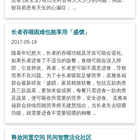
患者 (唐宝宝) 在出生时会有大大少少的问题，例如：
较容易患有天生的心漏症； ...
长者吞咽困难也能享用「盛馔」
2017-05-18
随着年纪愈大，长者的吞咽功能及牙齿可能会退化。
如果长者进食了不适当的饭餐，食物可能会误入肺
部，引发肺炎。再者，长者更可能不愿意进食，导致
营养不良问题。为了令长者吸取足够营养，圣雅各福
群会最新研发「盛鐉」家居精致软餐，包括五款肉类
及三款蔬菜，要加米饭或粥，每餐只需进食一款肉类
及蔬菜，便可吸收所需要的营养，安全进食。 圣雅各
福群会持续照顾营养师关建慧指出，当长者失去咀嚼
功能，就需要进食不需要咀嚼的糊餐 ...
释放闲置空间 民间智慧活化社区