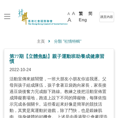
A
繁
简
A
跳至內容
A
Eng
主頁
分類 "社情特輯"
第77期【立體焦點】親子運動班助養成健康習
慣
2022-10-24
活動室傳來嬉鬧聲，一班大朋友小朋友你追我逐。父
母與孩子組成隊伍，孩子拿著豆袋跑向家長，家長接
過豆袋後奮力完成餘下路線。教練之後把活動室佈置
成障礙賽場地，跑道上設下不同的障礙物，每隊依指
示完成各個關卡。這些看起來好像是簡單的競技活
動，其實是寓運動於遊戲，除了鬥快，也是鍛鍊肌
肉、強身健體的好機會。 上述是由香港聖公會麥理浩