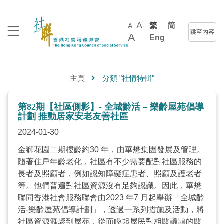
A
繁
简
A
跳至內容
A
Eng
主頁
分類 "社情特輯"
第82期【社區側影】- 全城齡活 – 樂齡屋苑倡導
計劃 推動居家安老友善社區
2024-01-30
金獅花園二期樓齡約30 年，由華懋集團發展及管理。
隨著住戶年齡老化，社區有不少需要配對社區服務的
長者及照顧者，例如認知障礙症患者、照顧及護老者
等。他們普遍對社區資源沒有足夠認識。因此，華懋
聯同香港社會服務聯會由2023 年7 月起舉辦「全城齡
活-樂齡屋苑倡導計劃」，透過一系列措施及活動，將
社區資源滙聚到屋苑，從而喚起屋民對相關議題的關