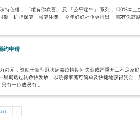
特色糭， 「糭有你欢喜」 及 「公平端午」 系列，100%
常时期，护肺保健，强健体魄。 今年好好社企更推出 「粽有
话预约申请
 一千万港元，资助于新型冠状病毒疫情期间失业或严重开工不足家
一星期透过转数快发放，以确保家庭可简单及快捷地获得资金，
只有一位成员有 ...
221
›