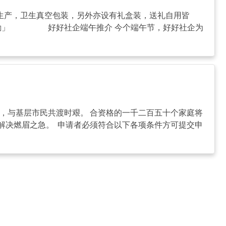
本土生产，卫生真空包装，另外亦设有礼盒装，送礼自用皆
你鼓励」 好好社企端午推介 今个端午节，好好社企为
庭，与基层市民共渡时艰。 合资格的一千二百五十个家庭将
解决燃眉之急。 申请者必须符合以下各项条件方可提交申