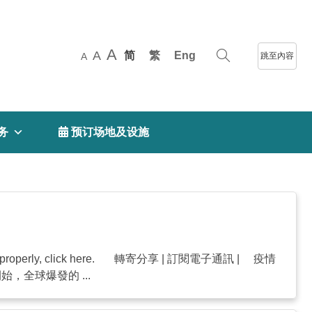
A
A
简
繁
Eng
跳至內容
A
务
 预订场地及设施
roperly, click here. 轉寄分享 | 訂閱電子通訊 | 疫情
全球爆發的 ...