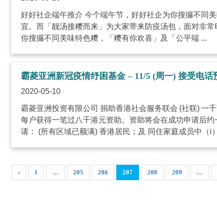
好好社企端午推介 今个端午节，好好社企为你搜攞不同美味
宜。而「靓汤接糭而来」为大家带来防疫汤包，面对非
你搜攞不同美味特色糭，「糭有你欢喜」及「公平端 ...
霸菱亚洲新冠疫情纾困基金 – 11/5 (周一) 接受电
2020-05-10
霸菱亚洲投资有限公司 捐助香港社会服务联会 (社联)
每户获得一笔过八千港元资助。资助将会在成功申请后约
请： (所有区域已额满) 香港居民；及 同住家庭成员中（i）
‹
1
…
205
206
207
208
209
…