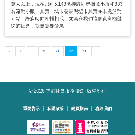
萬人以上，現在只剩5,148名持牌固定攤檔小販和383
名流動小販。其實，城巿發展與墟巿其實並非處於對
立點，許多時候相輔相成，尤其在我們這個貧富極懸
殊的社會，就更需要發展 ...
‹
1
...
20
21
22
23
›
©
2026 香港社會服務聯會. 版權所有
｜
｜
｜
重要告示
私隱政策
網頁指南
聯絡我們