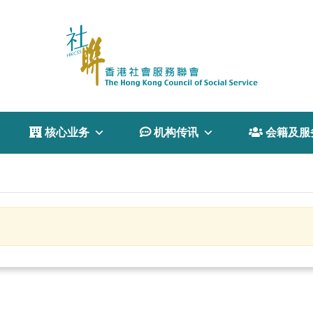
 核心业务
 机构传讯
 会籍及服