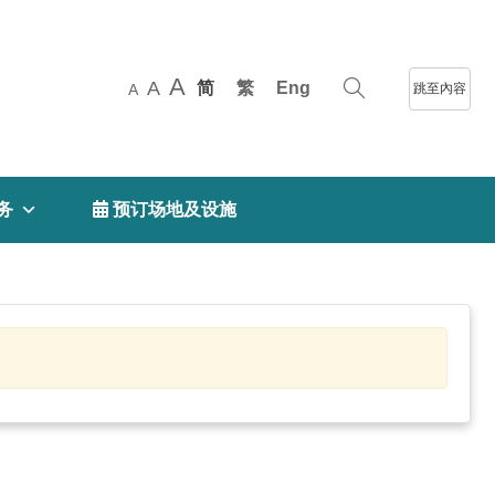
A
A
简
繁
Eng
跳至內容
A
务
 预订场地及设施