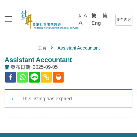
A
繁
简
A
跳至內容
A
Eng
主頁
Assistant Accountant
Assistant Accountant
發布日期: 2025-09-05
This listing has expired