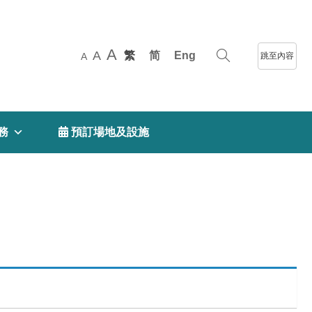
A
A
繁
简
Eng
跳至內容
A
務
 預訂場地及設施