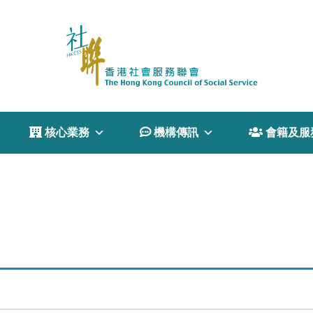
 核心業務
 機構傳訊
 會籍及服