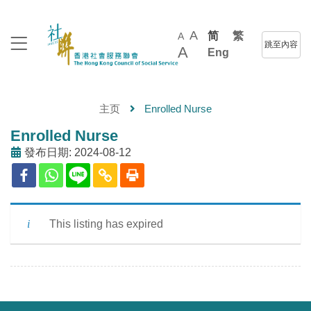
A
简
繁
A
跳至內容
A
Eng
主页
Enrolled Nurse
Enrolled Nurse
發布日期: 2024-08-12
This listing has expired