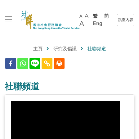
A
繁
简
A
跳至內容
A
Eng
主頁
研究及倡議
社聯頻道
社聯頻道