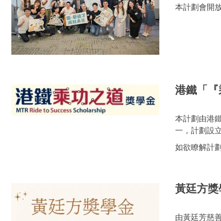
本計劃會開
港鐵「『
本計劃由港鐵
一，計劃設
如欲瞭解計
黃廷方獎
由黃廷芳慈