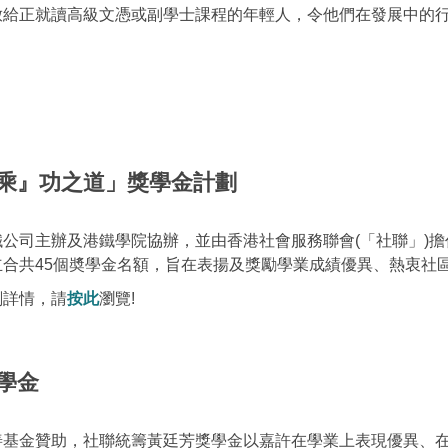
放給正就讀高級文憑或副學士課程的年輕人，令他們在發展中的
乘』功之道」獎學金計劃
公司主辦及港鐵學院協辦，並由香港社會服務聯會(「社聯」)擔
立合共45個奬學金名額，旨在表揚及獎勵學業成績優異、熱衷社
劃詳情，請
按此
瀏覽!
學金
善基金贊助，社聯統籌黃廷芳獎學金以嘉許在學業上表現優異、