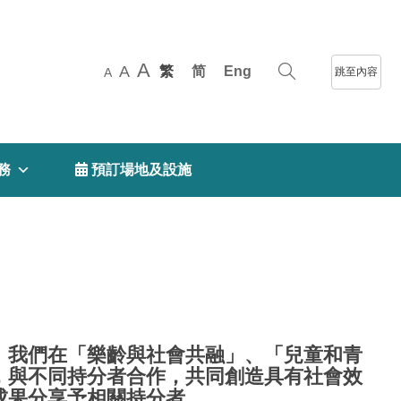
A
A
繁
简
Eng
跳至內容
A
務
 預訂場地及設施
。我們在「樂齡與社會共融」、「兒童和青
，與不同持分者合作，共同創造具有社會效
成果分享予相關持分者。