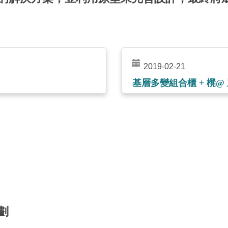
2019-02-21
基層多變組合櫃 + 櫈@
劃