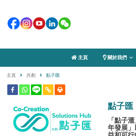
 主頁
 關於我們
主頁
共創
點子匯
點子匯
「點子滙
年發展」
益和可行