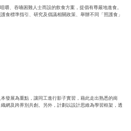
有咀嚼、吞嚥困難人士而設的飲食方案，提倡有尊嚴地進食。
照護食標準指引、研究及倡議相關政策、舉辦不同「照護食」
人本發展為重點，讓同工進行影子實習，藉此走出熟悉的崗
、織網及跨界別共創。另外，計劃以設計思維為學習框架，透