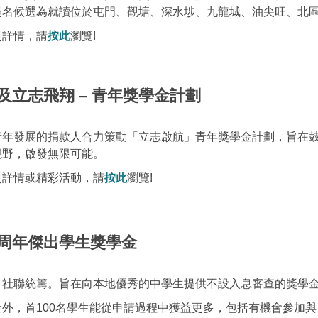
提名候選為就讀位於屯門、觀塘、深水埗、九龍城、油尖旺、北
劃詳情，請
按此
瀏覽!
及立志飛翔 – 青年獎學金計劃
青年發展的捐款人合力策動「立志啟航」青年獎學金計劃，旨在
視野，啟發無限可能。
劃詳情或精彩活動，請
按此
瀏覽!
周年傑出學生獎學金
，社聯統籌。旨在向本地優秀的中學生提供不設入息審查的獎學
金外，首100名學生能從申請過程中獲益更多，包括有機會參加