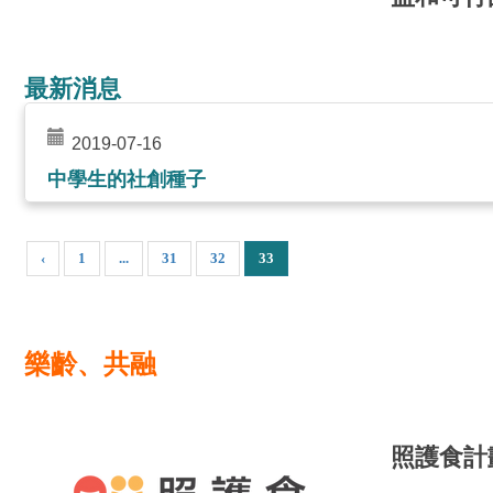
最新消息
2019-07-16
中學生的社創種子
‹
1
...
31
32
33
樂齡、共融
照護食計