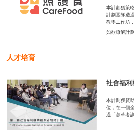
本計劃獲策
計劃團隊透
教學工作坊
如欲瞭解計
人才培育
社會福利
本計劃獲贊
位，在一個
過「創革者