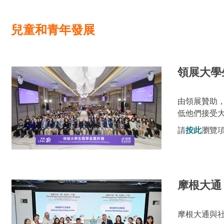
兒童和青年發展
領展大學
由領展贊助，
低他們接受
請
按此
瀏覽
摩根大通
摩根大通與