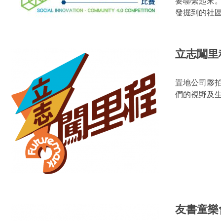
要聯繫起來
發掘到的社
立志闖里
置地公司夥
們的視野及
友書童樂