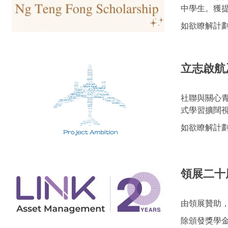
中學生。獲
如欲瞭解計
立志啟航
社聯與關心
式學習擴闊
如欲瞭解計
領展二十
由領展贊助
除頒發獎學