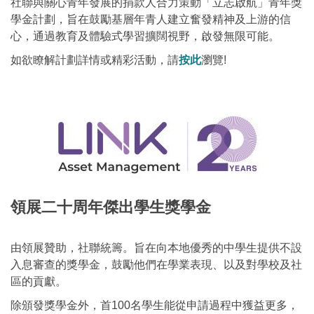
社聯與關心青年發展的捐款人合力策動「立志啟航」青年獎
學金計劃，旨在鼓勵基層年青人建立奮發精神及上游的信
心，通過教育及體驗式學習擴闊視野，啟發無限可能。
如欲瞭解計劃詳情或精彩活動，請
按此
瀏覽!
領展二十周年傑出學生獎學金
由領展贊助，社聯統籌。旨在向本地優秀的中學生提供不設
入息審查的獎學金，鼓勵他們在學業表現、以及對學校及社
區的貢獻。
除頒發獎學金外，首100名學生能從申請過程中獲益更多，