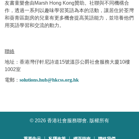
友書童樂會由Marsh Hong Kong贊助。社聯與不同機構合
作，透過一系列以趣味學習英語為本的活動，讓居住於荃灣
和葵青區劏房的兒童有更多機會提高英語能力，並培養他們
用英語學習和交流的動力。
聯絡
地址：香港灣仔軒尼詩道15號溫莎公爵社會服務大廈10樓
1002室
電郵：
solutions.hub@hkcss.org.hk
©
2026 香港社會服務聯會. 版權所有
｜
｜
｜
重要告示
私隱政策
網頁指南
聯絡我們