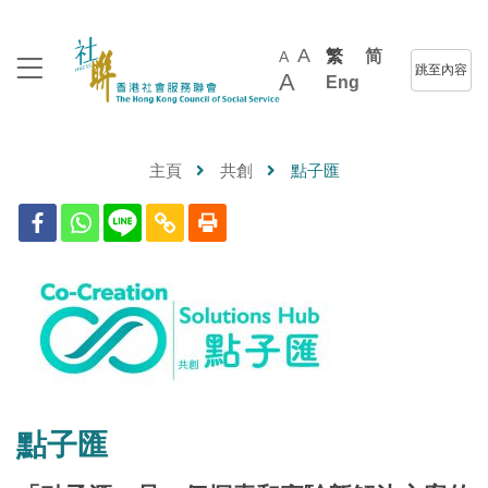
A
繁
简
A
跳至內容
A
Eng
主頁
共創
點子匯
點子匯