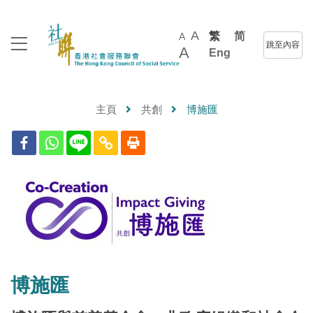
A
繁
简
A
跳至內容
A
Eng
主頁
共創
博施匯
博施匯