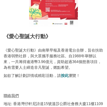
《愛心聖誕大行動》
《愛心聖誕大行動》由南華早報及香港電台合辦，旨在扶助
香港弱勢社群，與大眾攜手服務社區。自1988年舉辦以
來，一共籌得逾港幣3.96億元，資助超過364個慈善項目，
為有需要人士締造非凡聖誕，燃點希望。
如欲了解計劃詳情或精彩活動，請
按此
瀏覽！
聯絡我們
地址: 香港灣仔軒尼詩道15號溫莎公爵社會務大廈11樓1109