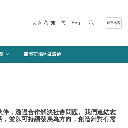
A
A
繁
简
Eng
跳至內容
A
務
 預訂場地及設施
伙伴，透過合作解決社會問題。我們連結志
話，並以可持續發展為方向，創造針對有需